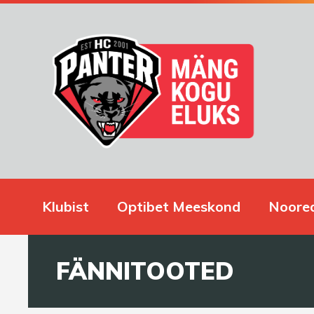
Klubist
Optibet Meeskond
Noore
FÄNNITOOTED