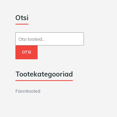
Otsi
Otsi:
OTSI
Tootekategooriad
Fännitooted