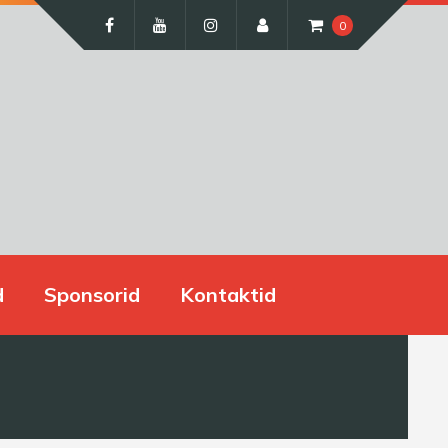
0
d
Sponsorid
Kontaktid