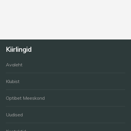
€
5,00
Lisa korvi
Kiirlingid
Avaleht
Klubist
Optibet Meeskond
Uudised