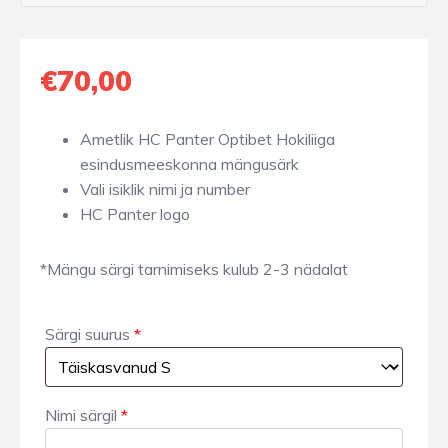
€
70,00
Ametlik
HC Panter Optibet Hokiliiga
esindusmeeskonna mängusärk
Vali isiklik nimi ja number
HC Panter logo
*Mängu s
ä
rgi tarnimiseks kulub 2-3 nädalat
Särgi suurus
*
Nimi särgil
*