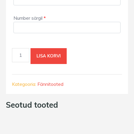
Number särgil
*
Esindusmeeskonna
LISA KORVI
mängusärk
kogus
Kategooria:
Fännitooted
Seotud tooted