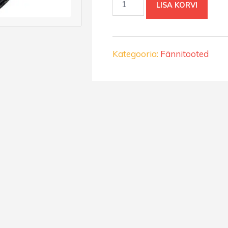
LISA KORVI
Panter
litter
kogus
Kategooria:
Fännitooted