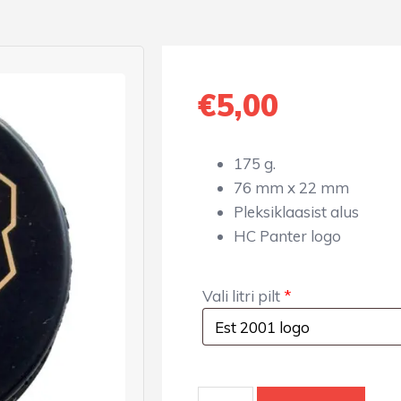
€
5,00
175 g.
76 mm x 22 mm
Pleksiklaasist alus
HC Panter logo
Vali litri pilt
*
HC