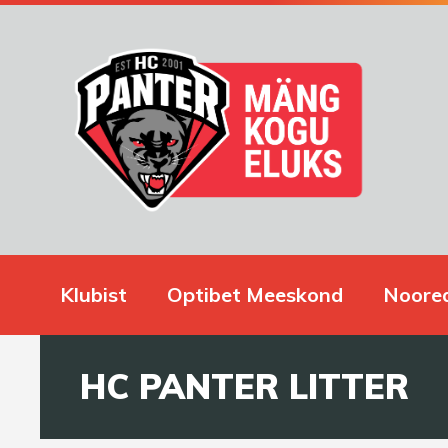
Klubist
Optibet Meeskond
Noore
HC PANTER LITTER