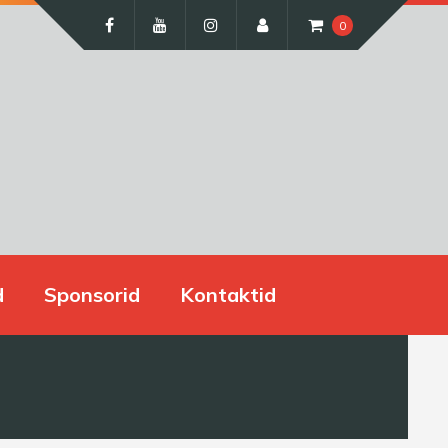
0
d
Sponsorid
Kontaktid