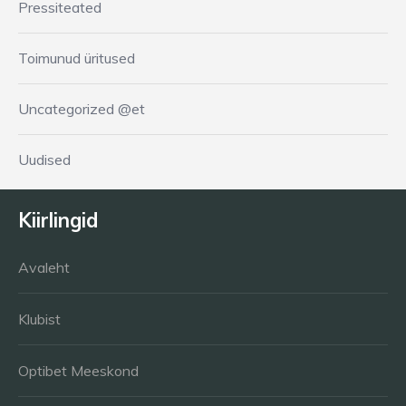
Pressiteated
Toimunud üritused
Uncategorized @et
Uudised
Kiirlingid
Avaleht
Klubist
Optibet Meeskond