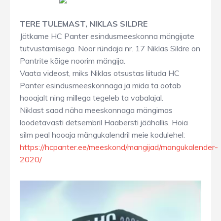
TERE TULEMAST, NIKLAS SILDRE
Jätkame HC Panter esindusmeeskonna mängijate
tutvustamisega. Noor ründaja nr. 17 Niklas Sildre on
Pantrite kõige noorim mängija.
Vaata videost, miks Niklas otsustas liituda HC
Panter esindusmeeskonnaga ja mida ta ootab
hooajalt ning millega tegeleb ta vabalajal.
Niklast saad näha meeskonnaga mängimas
loodetavasti detsembril Haabersti jäähallis. Hoia
silm peal hooaja mängukalendril meie kodulehel:
https://hcpanter.ee/meeskond/mangijad/mangukalender-
2020/
Videoesitaja