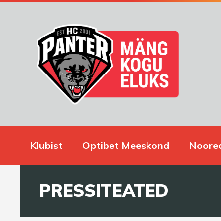
Klubist
Optibet Meeskond
Noore
PRESSITEATED