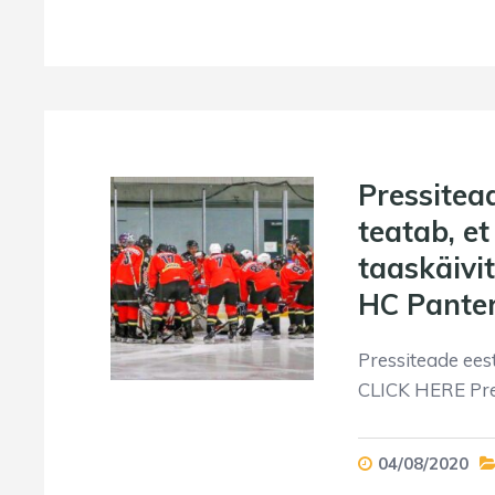
Pressitea
teatab, et
taaskäivi
HC Pante
Pressiteade eest
CLICK HERE Pre
04/08/2020