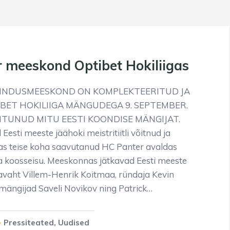
 meeskond Optibet Hokiliigas
SINDUSMEESKOND ON KOMPLEKTEERITUD JA
BET HOKILIIGA MÄNGUDEGA 9. SEPTEMBER.
IITUNUD MITU EESTI KOONDISE MÄNGIJAT.
 Eesti meeste jäähoki meistritiitli võitnud ja
gas teise koha saavutanud HC Panter avaldas
ga koosseisu. Meeskonnas jätkavad Eesti meeste
avaht Villem-Henrik Koitmaa, ründaja Kevin
emängijad Saveli Novikov ning Patrick…
Pressiteated
,
Uudised