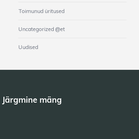
Toimunud üritused
Uncategorized @et
Uudised
Järgmine mäng