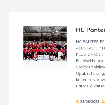
HC Panter
HC PANTER E
ALUSTAB OPTI
KLUBIGA ON L
Eelmisel hooajal
Coolbet hokilii
Optibet hokilii
koondise värav
Parras ja kaits
23/08/2023