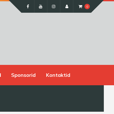
0
d
Sponsorid
Kontaktid