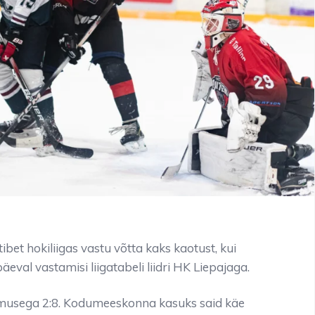
ibet hokiliigas vastu võtta kaks kaotust, kui
äeval vastamisi liigatabeli liidri HK Liepajaga.
emusega 2:8. Kodumeeskonna kasuks said käe