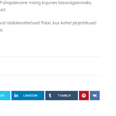
. Pühapäevane mäng kujunes tasavägisemaks,
ust.
l nädalavahetusel Riias, kus kahel järjestikusel
a.
ER
LINKEDIN
TUMBLR