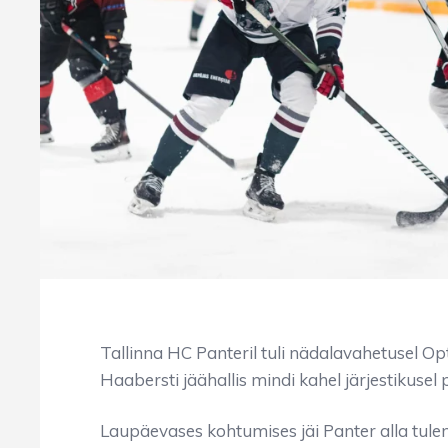
Tallinna HC Panteril tuli nädalavahetusel Opt
Haabersti jäähallis mindi kahel järjestikusel p
Laupäevases kohtumises jäi Panter alla tul