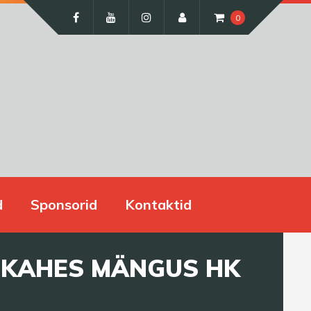
0
d
Sponsorid
Kontaktid
L KAHES MÄNGUS HK