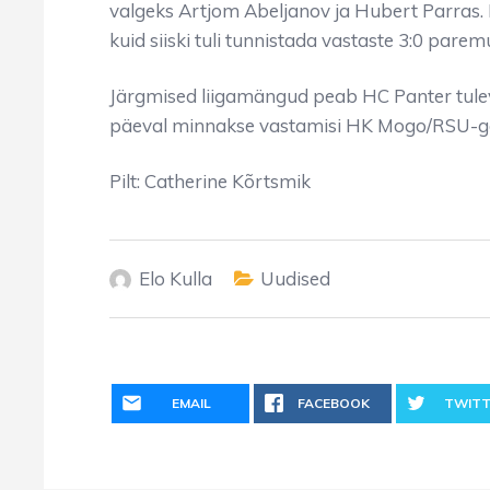
valgeks Artjom Abeljanov ja Hubert Parras
kuid siiski tuli tunnistada vastaste 3:0 parem
Järgmised liigamängud peab HC Panter tuleva
päeval minnakse vastamisi HK Mogo/RSU-g
Pilt: Catherine Kõrtsmik
Elo Kulla
Uudised
EMAIL
FACEBOOK
TWITT