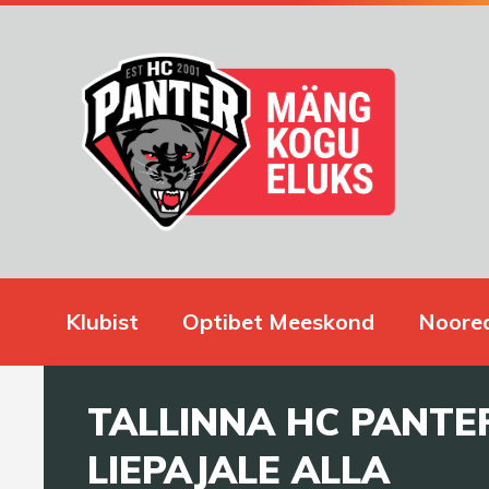
Klubist
Optibet Meeskond
Noore
TALLINNA HC PANTE
LIEPAJALE ALLA