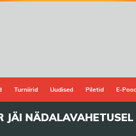
d
Turniirid
Uudised
Piletid
E-Poo
R JÄI NÄDALAVAHETUSE