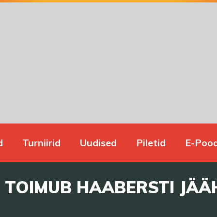
d
Turniirid
Uudised
Piletid
E-Poo
L TOIMUB HAABERSTI JÄÄ