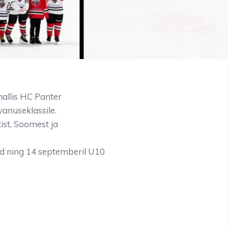
allis HC Panter
vanuseklassile.
ist, Soomest ja
d ning 14 septemberil U10