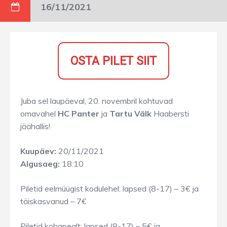
16/11/2021
OSTA PILET SIIT
Juba sel laupäeval, 20. novembril kohtuvad
omavahel
HC Panter
ja
Tartu Välk
Haabersti
jäähallis!
Kuupäev:
20/11/2021
Algusaeg:
18:10
Piletid eelmüügist kodulehel: lapsed (8-17) – 3€ ja
täiskasvanud – 7€
Piletid kohapealt: lapsed (8-17) – 5€ ja