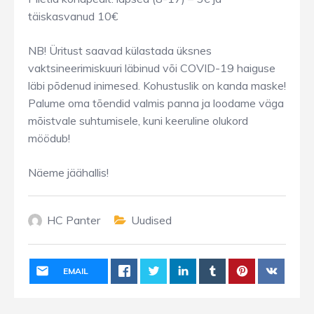
täiskasvanud 10€
NB! Üritust saavad külastada üksnes
vaktsineerimiskuuri läbinud või COVID-19 haiguse
läbi põdenud inimesed. Kohustuslik on kanda maske!
Palume oma tõendid valmis panna ja loodame väga
mõistvale suhtumisele, kuni keeruline olukord
möödub!
Näeme jäähallis!
HC Panter
Uudised
EMAIL