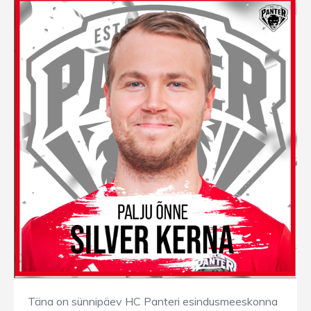
Täna on sünnipäev HC Panteri esindusmeeskonna