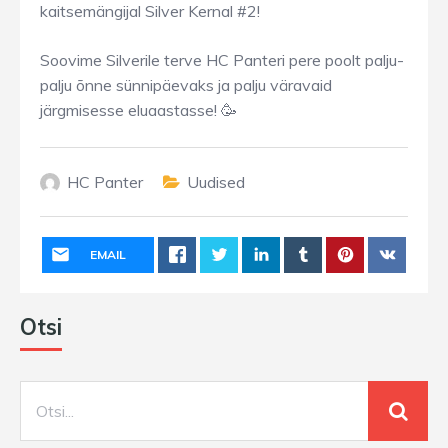
kaitsemängijal Silver Kernal #2!
Soovime Silverile terve HC Panteri pere poolt palju-
palju õnne sünnipäevaks ja palju väravaid
järgmisesse eluaastasse! 🥳
HC Panter
Uudised
EMAIL
Otsi