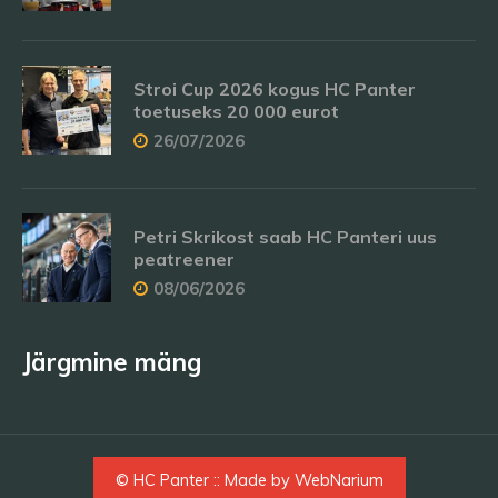
Stroi Cup 2026 kogus HC Panter
toetuseks 20 000 eurot
26/07/2026
Petri Skrikost saab HC Panteri uus
peatreener
08/06/2026
Järgmine mäng
© HC Panter :: Made by
WebNarium