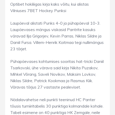
Optibet hokiliigas kirja kaks võitu, kui alistas
Vilniuses 7BET Hockey Punksi
Laupäeval alistati Punks 4-0 ja pühapäeval 10-3.
Laupäevases mängus viskasid Pantrite kasuks
väravad Ilja Grigorjev, Kevin Parras, Niklas Sildre ja
Daniil Fursa. Villem-Henrik Koitmaa tegi nullimängus
23 tõrjet.
Pühapäevases kohtumises sooritas hat-tricki Daniil
Tsarkovski, ühe värava said kirja Nikita Puzakov,
Mihkel Võrang, Saveli Novikov, Maksim Lovkov,
Niklas Sildre, Patrick Kookmaa ja Rasmus Kiik.
Väravas tõrjus 27 vastaste pealeviset.
Nädalavahetse neli punkti teeninud HC Panter
tõusis turniiritabelis 30 punktiga kolmandale kohale.
Tabeli esimene on 40 punktiga HK Zemgale, neile