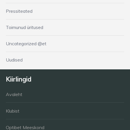
Pressiteated
Toimunud üritused
Uncategorized @et
Uudised
Kiirlingid
Avaleht
Klubist
Optibet Meeskond