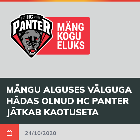
MÄNGU ALGUSES VÄLGUGA
HÄDAS OLNUD HC PANTER
JÄTKAB KAOTUSETA
24/10/2020