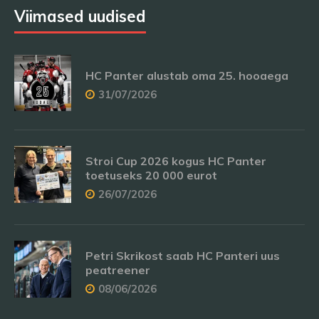
Viimased uudised
HC Panter alustab oma 25. hooaega
31/07/2026
Stroi Cup 2026 kogus HC Panter
toetuseks 20 000 eurot
26/07/2026
Petri Skrikost saab HC Panteri uus
peatreener
08/06/2026