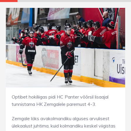
Optibet hokiliigas pidi HC Panter võõrsil lisaajal
tunnistama HK Zemgalele paremust 4-3.
Zemgale läks avakolmandiku alguses arvulisest
ülekaalust juhtima, kuid kolmandiku keskel viigistas