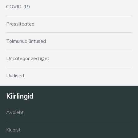
COVID-19
Pressiteated
Toimunud üritused
Uncategorized @et
Uudised
Kiirlingid
Avaleht
Klubist