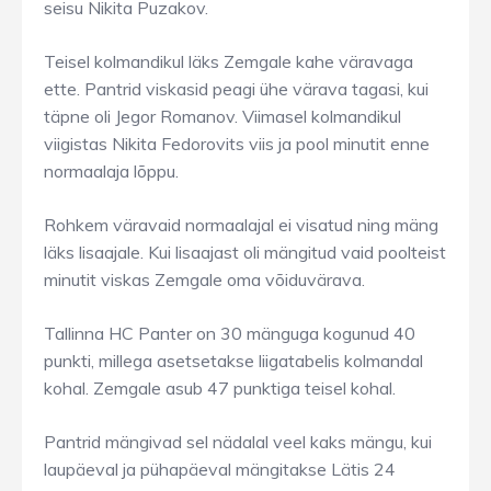
seisu Nikita Puzakov.
Teisel kolmandikul läks Zemgale kahe väravaga
ette. Pantrid viskasid peagi ühe värava tagasi, kui
täpne oli Jegor Romanov. Viimasel kolmandikul
viigistas Nikita Fedorovits viis ja pool minutit enne
normaalaja lõppu.
Rohkem väravaid normaalajal ei visatud ning mäng
läks lisaajale. Kui lisaajast oli mängitud vaid poolteist
minutit viskas Zemgale oma võiduvärava.
Tallinna HC Panter on 30 mänguga kogunud 40
punkti, millega asetsetakse liigatabelis kolmandal
kohal. Zemgale asub 47 punktiga teisel kohal.
Pantrid mängivad sel nädalal veel kaks mängu, kui
laupäeval ja pühapäeval mängitakse Lätis 24