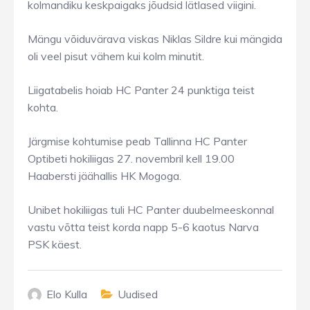
kolmandiku keskpaigaks jõudsid lätlased viigini.
Mängu võiduvärava viskas Niklas Sildre kui mängida
oli veel pisut vähem kui kolm minutit.
Liigatabelis hoiab HC Panter 24 punktiga teist
kohta.
Järgmise kohtumise peab Tallinna HC Panter
Optibeti hokiliigas 27. novembril kell 19.00
Haabersti jäähallis HK Mogoga.
Unibet hokiliigas tuli HC Panter duubelmeeskonnal
vastu võtta teist korda napp 5-6 kaotus Narva
PSK käest.
Elo Kulla
Uudised