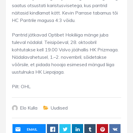
saatus otsustati karistusvisetega, kus pantrid
näitasid kindlamat kätt. Kevin Parrase tabamus tõi
HC Pantrile magusa 4:3 võidu.
Pantrid jätkavad Optibet Hokiliiga mänge juba
tuleval nädalal. Teisipäeval, 28. oktoobril
kohtutakse kell 19.00 Volvo jäähallis HK Prizmaga.
Nädalavahetusel, 1.–2. novembril, sõidetakse
võõrsile, et pidada hooaja esimesed mängud liiga
uustulnuka HK Liepajaga.
Pilt: OHL
Elo Kulla
Uudised
EMAIL