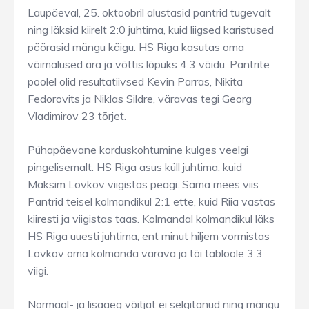
Laupäeval, 25. oktoobril alustasid pantrid tugevalt
ning läksid kiirelt 2:0 juhtima, kuid liigsed karistused
pöörasid mängu käigu. HS Riga kasutas oma
võimalused ära ja võttis lõpuks 4:3 võidu. Pantrite
poolel olid resultatiivsed Kevin Parras, Nikita
Fedorovits ja Niklas Sildre, väravas tegi Georg
Vladimirov 23 tõrjet.
Pühapäevane korduskohtumine kulges veelgi
pingelisemalt. HS Riga asus küll juhtima, kuid
Maksim Lovkov viigistas peagi. Sama mees viis
Pantrid teisel kolmandikul 2:1 ette, kuid Riia vastas
kiiresti ja viigistas taas. Kolmandal kolmandikul läks
HS Riga uuesti juhtima, ent minut hiljem vormistas
Lovkov oma kolmanda värava ja tõi tabloole 3:3
viigi.
Normaal- ja lisaaeg võitjat ei selgitanud ning mängu