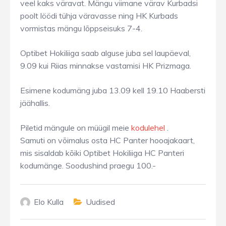
veel kaks väravat. Mängu viimane värav Kurbadsi
poolt löödi tühja väravasse ning HK Kurbads
vormistas mängu lõppseisuks 7-4.
Optibet Hokiliiga saab alguse juba sel laupäeval,
9.09 kui Riias minnakse vastamisi HK Prizmaga.
Esimene kodumäng juba 13.09 kell 19.10 Haabersti
jäähallis.
Piletid mängule on müügil meie
kodulehel
.
Samuti on võimalus osta HC Panter hooajakaart,
mis sisaldab kõiki Optibet Hokiliiga HC Panteri
kodumänge. Soodushind praegu 100.-
Elo Kulla
Uudised