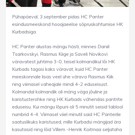
Pühapäeval, 3.september pidas HC Panter
esindusmeeskond hooajaeelse sõpruskohtumise HK
Kurbadsiga.
HC Panter alustas mängu hästi, minnes Daniil
Tsarkovskyi, Rasmus Kiige ja Saveli Novikovi
väravatest juhtima 3-0, teisel kolmandikul lõi HK
Kurbads tagasi kaks väravat, kuid HC Panter
meeskonnale lisas veel ühe värava Rasmus Kiik
ning viimasel vaheajale mindi 4-2 eduseisust.
Kolmandal kolmandik oli mäng väga jõuline ja
karistusterohke ning HK Kurbads vähendas pantrite
eduseisu. Kui mängu lõpuni oli 5 minutit seisid tablool
numbrid 4-4. Viimasel viiel minutil said HC Panterile
saatuslikuks karistused, mille Kurbadsi mängijad ära
kasutasid ning lõid Villem -Henrik Koitmaa seljataha