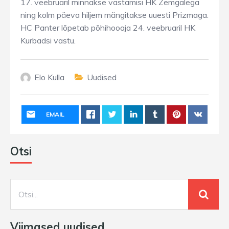
17. veebruaril minnakse vastamisi HK Zemgalega
ning kolm päeva hiljem mängitakse uuesti Prizmaga.
HC Panter lõpetab põhihooaja 24. veebruaril HK
Kurbadsi vastu.
Elo Kulla
Uudised
EMAIL
Otsi
Viimased uudised