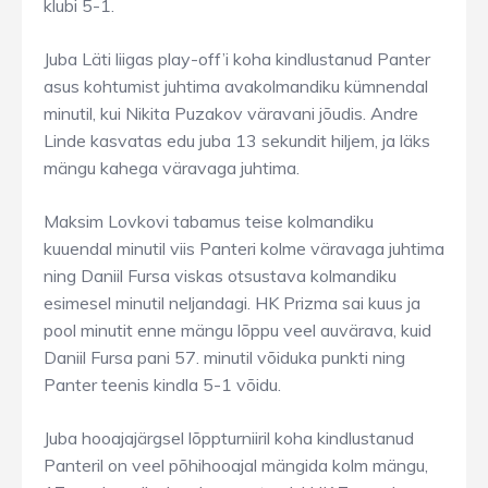
klubi 5-1.
Juba Läti liigas play-off’i koha kindlustanud Panter
asus kohtumist juhtima avakolmandiku kümnendal
minutil, kui Nikita Puzakov väravani jõudis. Andre
Linde kasvatas edu juba 13 sekundit hiljem, ja läks
mängu kahega väravaga juhtima.
Maksim Lovkovi tabamus teise kolmandiku
kuuendal minutil viis Panteri kolme väravaga juhtima
ning Daniil Fursa viskas otsustava kolmandiku
esimesel minutil neljandagi. HK Prizma sai kuus ja
pool minutit enne mängu lõppu veel auvärava, kuid
Daniil Fursa pani 57. minutil võiduka punkti ning
Panter teenis kindla 5-1 võidu.
Juba hooajajärgsel lõppturniiril koha kindlustanud
Panteril on veel põhihooajal mängida kolm mängu,