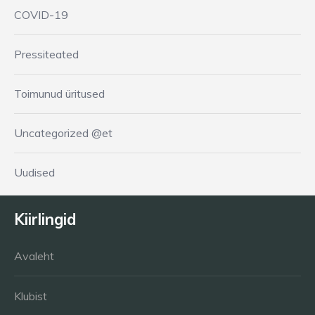
COVID-19
Pressiteated
Toimunud üritused
Uncategorized @et
Uudised
Kiirlingid
Avaleht
Klubist