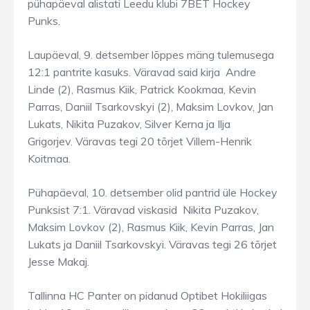
pühapäeval alistati Leedu klubi 7BET Hockey
Punks.
Laupäeval, 9. detsember lõppes mäng tulemusega
12:1 pantrite kasuks. Väravad said kirja Andre
Linde (2), Rasmus Kiik, Patrick Kookmaa, Kevin
Parras, Daniil Tsarkovskyi (2), Maksim Lovkov, Jan
Lukats, Nikita Puzakov, Silver Kerna ja Ilja
Grigorjev. Väravas tegi 20 tõrjet Villem-Henrik
Koitmaa.
Pühapäeval, 10. detsember olid pantrid üle Hockey
Punksist 7:1. Väravad viskasid Nikita Puzakov,
Maksim Lovkov (2), Rasmus Kiik, Kevin Parras, Jan
Lukats ja Daniil Tsarkovskyi. Väravas tegi 26 tõrjet
Jesse Makaj.
Tallinna HC Panter on pidanud Optibet Hokiliigas