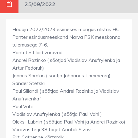
25/09/2022
Hooaja 2022/2023 esimeses mängus alistas HC
Panter esindusmeeskond Narva PSK meeskonna
tulemusega 7-6.
Pantritest lõid väravad:
Andrei Rozinko ( söötjad Vladislav Anufryienka ja
Artur Fedoruk)
Jaanus Sorokin ( söötja Johannes Tammeorg)
Sander Stetski
Paul Sillandi ( söötjad Andrei Rozinko ja Vladislav
Anufryienka )
Paul Vahi
Vladislav Anufryienka ( söötja Paul Vahi )
Oleksii Lubnin ( söötjad Paul Vahi ja Andrei Rozinko)
Väravas tegi 38 tõrjet Anatoli Sizov
Pilt: Catherine Kõrtsmik