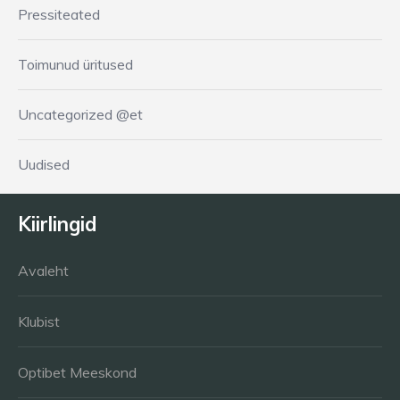
Pressiteated
Toimunud üritused
Uncategorized @et
Uudised
Kiirlingid
Avaleht
Klubist
Optibet Meeskond