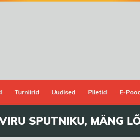
d
Turniirid
Uudised
Piletid
E-Poo
VIRU SPUTNIKU, MÄNG LÕ