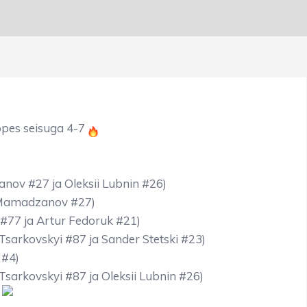
õppes seisuga 4-7
anov #27 ja Oleksii Lubnin #26)
i Mamadzanov #27)
 #77 ja Artur Fedoruk #21)
Tsarkovskyi #87 ja Sander Stetski #23)
 #4)
Tsarkovskyi #87 ja Oleksii Lubnin #26)