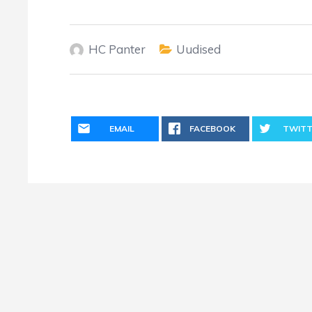
HC Panter
Uudised
EMAIL
FACEBOOK
TWITT