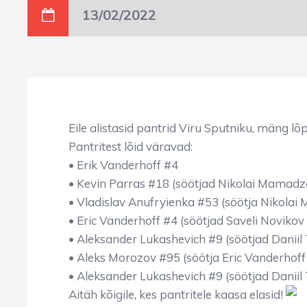
13/02/2022
Eile alistasid pantrid Viru Sputniku, mäng l
Pantritest lõid väravad:
• Erik Vanderhoff #4
• Kevin Parras #18 (söötjad Nikolai Mamadz
• Vladislav Anufryienka #53 (söötja Nikola
• Eric Vanderhoff #4 (söötjad Saveli Novikov
• Aleksander Lukashevich #9 (söötjad Daniil 
• Aleks Morozov #95 (söötja Eric Vanderhoff
• Aleksander Lukashevich #9 (söötjad Daniil 
Aitäh kõigile, kes pantritele kaasa elasid!