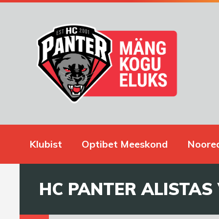
Klubist
Optibet Meeskond
Noore
HC PANTER ALISTAS 