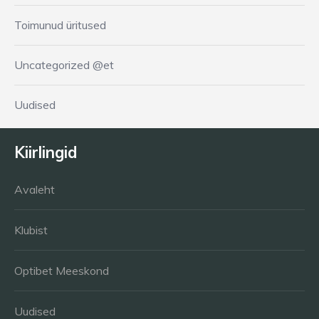
Toimunud üritused
Uncategorized @et
Uudised
Kiirlingid
Avaleht
Klubist
Optibet Meeskond
Uudised