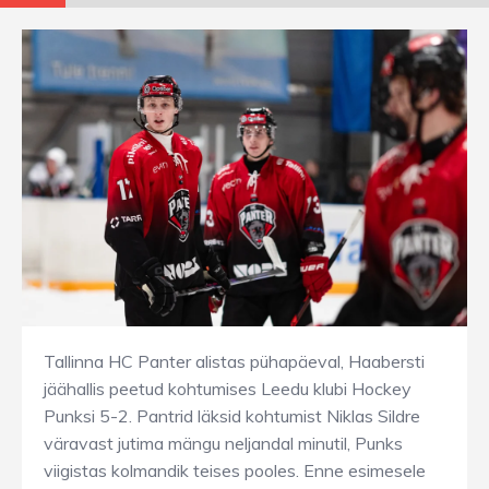
Tallinna HC Panter alistas pühapäeval, Haabersti
jäähallis peetud kohtumises Leedu klubi Hockey
Punksi 5-2. Pantrid läksid kohtumist Niklas Sildre
väravast jutima mängu neljandal minutil, Punks
viigistas kolmandik teises pooles. Enne esimesele