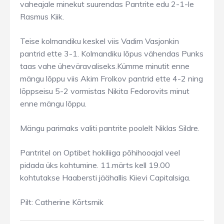
vaheajale minekut suurendas Pantrite edu 2-1-le
Rasmus Kiik.
Teise kolmandiku keskel viis Vadim Vasjonkin
pantrid ette 3-1. Kolmandiku lõpus vähendas Punks
taas vahe üheväravaliseks.Kümme minutit enne
mängu lõppu viis Akim Frolkov pantrid ette 4-2 ning
lõppseisu 5-2 vormistas Nikita Fedorovits minut
enne mängu lõppu.
Mängu parimaks valiti pantrite poolelt Niklas Sildre.
Pantritel on Optibet hokiliiga põhihooajal veel
pidada üks kohtumine. 11.märts kell 19.00
kohtutakse Haabersti jäähallis Kiievi Capitalsiga.
Pilt: Catherine Kõrtsmik