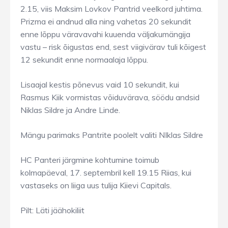
2.15, viis Maksim Lovkov Pantrid veelkord juhtima.
Prizma ei andnud alla ning vahetas 20 sekundit
enne lõppu väravavahi kuuenda väljakumängija
vastu – risk õigustas end, sest viigivärav tuli kõigest
12 sekundit enne normaalaja lõppu.
Lisaajal kestis põnevus vaid 10 sekundit, kui
Rasmus Kiik vormistas võiduvärava, söödu andsid
Niklas Sildre ja Andre Linde.
Mängu parimaks Pantrite poolelt valiti NIklas Sildre
HC Panteri järgmine kohtumine toimub
kolmapäeval, 17. septembril kell 19.15 Riias, kui
vastaseks on liiga uus tulija Kiievi Capitals.
Pilt: Läti jäähokiliit