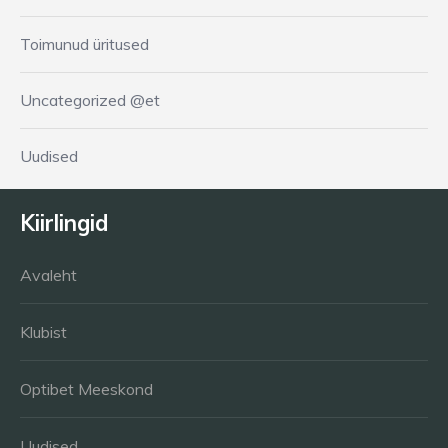
Toimunud üritused
Uncategorized @et
Uudised
Kiirlingid
Avaleht
Klubist
Optibet Meeskond
Uudised