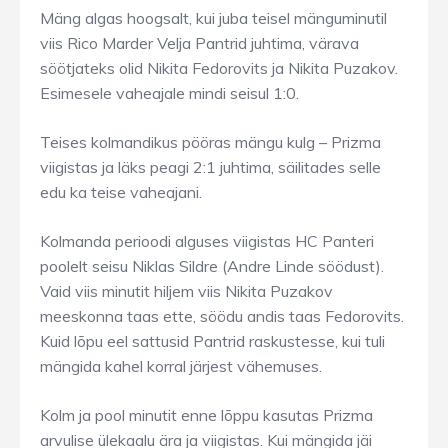
Mäng algas hoogsalt, kui juba teisel mänguminutil
viis Rico Marder Velja Pantrid juhtima, värava
söötjateks olid Nikita Fedorovits ja Nikita Puzakov.
Esimesele vaheajale mindi seisul 1:0.
Teises kolmandikus pööras mängu kulg – Prizma
viigistas ja läks peagi 2:1 juhtima, säilitades selle
edu ka teise vaheajani.
Kolmanda perioodi alguses viigistas HC Panteri
poolelt seisu Niklas Sildre (Andre Linde söödust).
Vaid viis minutit hiljem viis Nikita Puzakov
meeskonna taas ette, söödu andis taas Fedorovits.
Kuid lõpu eel sattusid Pantrid raskustesse, kui tuli
mängida kahel korral järjest vähemuses.
Kolm ja pool minutit enne lõppu kasutas Prizma
arvulise ülekaalu ära ja viigistas. Kui mängida jäi