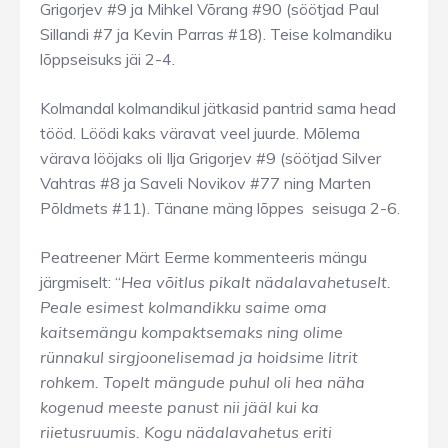
Grigorjev #9 ja Mihkel Võrang #90 (söötjad Paul
Sillandi #7 ja Kevin Parras #18). Teise kolmandiku
lõppseisuks jäi 2-4.
Kolmandal kolmandikul jätkasid pantrid sama head
tööd. Löödi kaks väravat veel juurde. Mõlema
värava lööjaks oli Ilja Grigorjev #9 (söötjad Silver
Vahtras #8 ja Saveli Novikov #77 ning Marten
Põldmets #11). Tänane mäng lõppes
seisuga 2-6.
Peatreener Märt Eerme kommenteeris mängu
järgmiselt: “
Hea võitlus pikalt nädalavahetuselt.
Peale esimest kolmandikku saime oma
kaitsemängu kompaktsemaks ning olime
rünnakul sirgjoonelisemad ja hoidsime litrit
rohkem. Topelt mängude puhul oli hea näha
kogenud meeste panust nii jääl kui ka
riietusruumis. Kogu nädalavahetus eriti