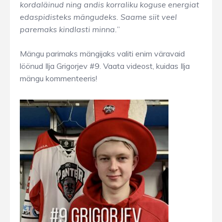
kordaläinud ning andis korraliku koguse energiat
edaspidisteks mängudeks. Saame siit veel
paremaks kindlasti minna.
”
Mängu parimaks mängijaks valiti enim väravaid
löönud Ilja Grigorjev #9. Vaata videost, kuidas Ilja
mängu kommenteeris!