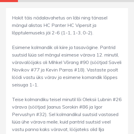
Hokit täis nädalavahetus on läbi ning tänasel
mängul alistas HC Panter HC Vipersit ja
lõpptulemuseks jäi 2-6 (1-1, 1-3, 0-2).
Esimene kolmandik oli kiire ja tasavägine. Pantrid
suutsid lüüa sel mängul esimese värava 12. minutil,
väravalööjaks oli Mihkel Võrang #90 (söötjad Saveli
Novikov #77 ja Kevin Parras #18). Vastaste poolt
löödi vastu üks värav ja esimene komandik lõppes
seisuga 1-1.
Teise kolmandiku teisel minutil lõi Oleksii Lubnin #26
värava (söötjad Jaanus Sorokin #86 ja Igor
Pervushyn #32). Sel kolmandikul suutsid vastased
lüüa ühe värava meile, kuid pantrid suutsid veel
vastu panna kaks väravat, lööjateks olid Ilja