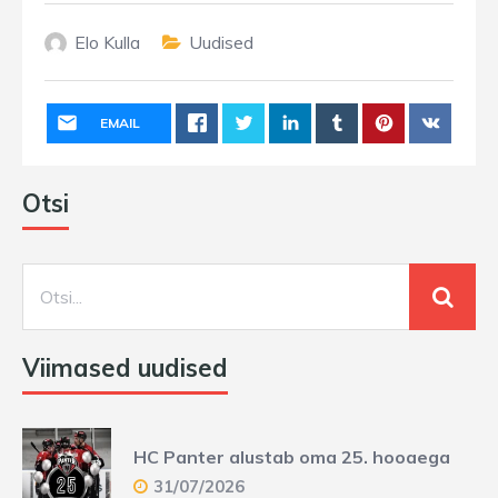
Elo Kulla
Uudised
EMAIL
Otsi
Viimased uudised
HC Panter alustab oma 25. hooaega
31/07/2026