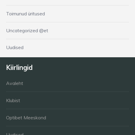
Toimunud üritused
Uncategorized @et
Uudised
Kiirlingid
Avaleht
Klubist
Optibet Meeskond
Uudised