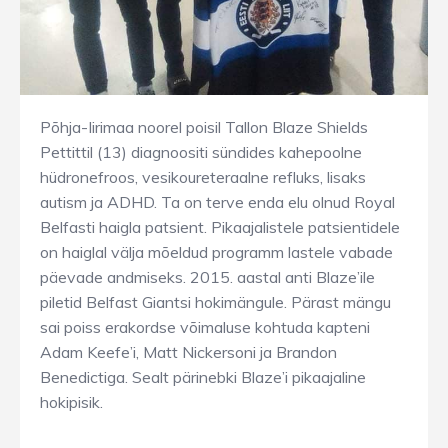
Põhja-Iirimaa noorel poisil Tallon Blaze Shields
Pettittil (13) diagnoositi sündides kahepoolne
hüdronefroos, vesikoureteraalne refluks, lisaks
autism ja ADHD. Ta on terve enda elu olnud Royal
Belfasti haigla patsient. Pikaajalistele patsientidele
on haiglal välja mõeldud programm lastele vabade
päevade andmiseks. 2015. aastal anti Blaze’ile
piletid Belfast Giantsi hokimängule. Pärast mängu
sai poiss erakordse võimaluse kohtuda kapteni
Adam Keefe’i, Matt Nickersoni ja Brandon
Benedictiga. Sealt pärinebki Blaze’i pikaajaline
hokipisik.