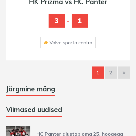
HK Prizma vs HC Panter
3
-
1
Volvo sporta centra
1
2
Järgmine mäng
Viimased uudised
HC Panter alustab oma 25. hooaega