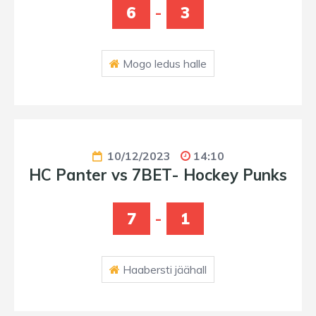
6
-
3
Mogo ledus halle
10/12/2023
14:10
HC Panter vs 7BET- Hockey Punks
7
-
1
Haabersti jäähall