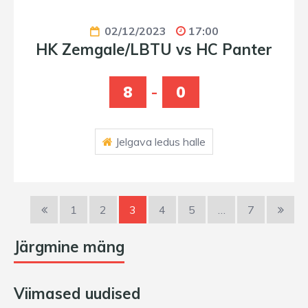
02/12/2023
17:00
HK Zemgale/LBTU vs HC Panter
8
-
0
Jelgava ledus halle
1
2
3
4
5
…
7
Järgmine mäng
Viimased uudised