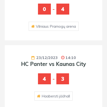
0
-
4
Vilniaus Pramogų arena
23/12/2023
14:10
HC Panter vs Kaunas City
4
-
3
Haabersti jäähall