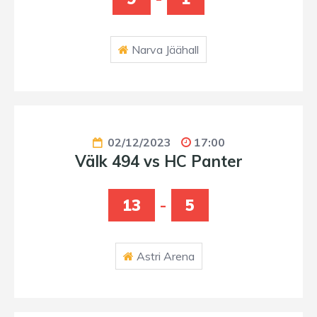
Narva Jäähall
02/12/2023
17:00
Välk 494 vs HC Panter
13
-
5
Astri Arena