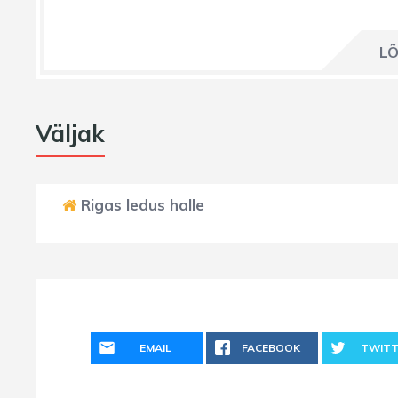
LÕ
Väljak
Rigas ledus halle
EMAIL
FACEBOOK
TWITT