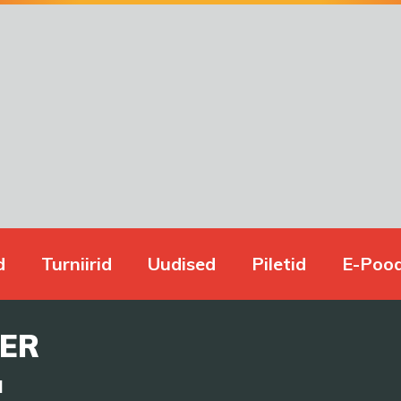
d
Turniirid
Uudised
Piletid
E-Poo
TER
a