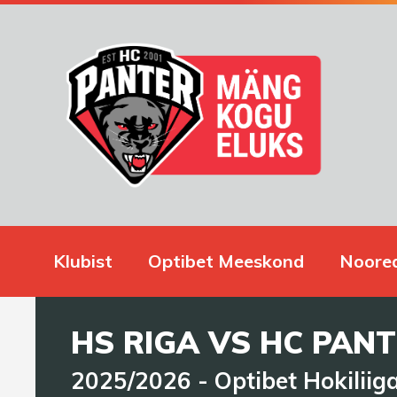
Klubist
Optibet Meeskond
Noore
HS RIGA VS HC PAN
2025/2026
-
Optibet Hokiliig