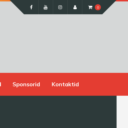
0
d
Sponsorid
Kontaktid