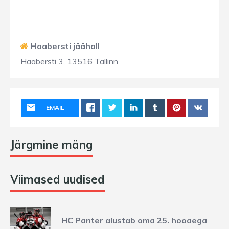
Haabersti jäähall
Haabersti 3, 13516 Tallinn
EMAIL
Järgmine mäng
Viimased uudised
HC Panter alustab oma 25. hooaega