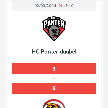
02/03/2024
15:10
HC Panter duubel
3
-
6