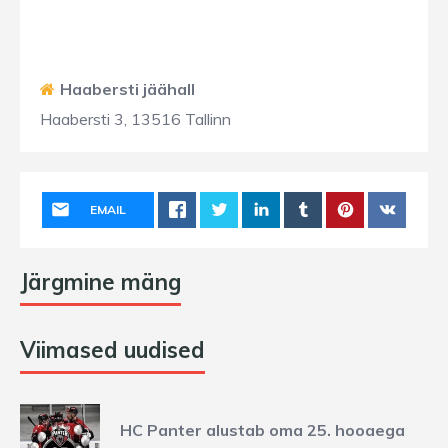
Haabersti jäähall
Haabersti 3, 13516 Tallinn
EMAIL
Järgmine mäng
Viimased uudised
HC Panter alustab oma 25. hooaega