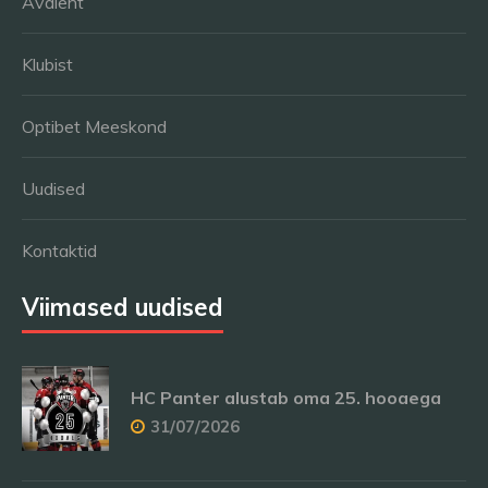
Avaleht
Klubist
Optibet Meeskond
Uudised
Kontaktid
Viimased uudised
HC Panter alustab oma 25. hooaega
31/07/2026