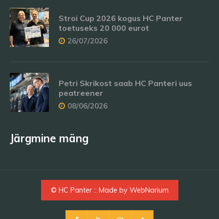
Stroi Cup 2026 kogus HC Panter
toetuseks 20 000 eurot
26/07/2026
Petri Skrikost saab HC Panteri uus
peatreener
08/06/2026
Järgmine mäng
© HC Panter :: Made by
WebNarium