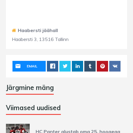
Haabersti jäähall
Haabersti 3, 13516 Tallinn
EMAIL
Järgmine mäng
Viimased uudised
HC Panter alustab oma 25. hooaega