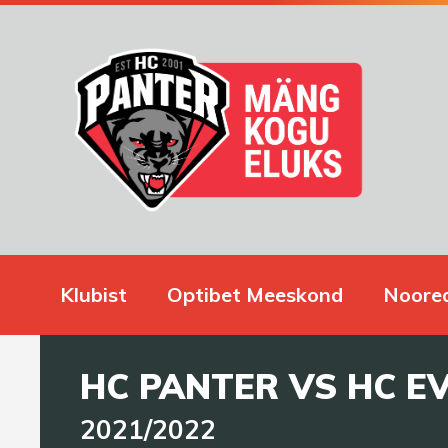
Klubist
Optibet Meeskond
Noore
HC PANTER VS HC E
2021/2022