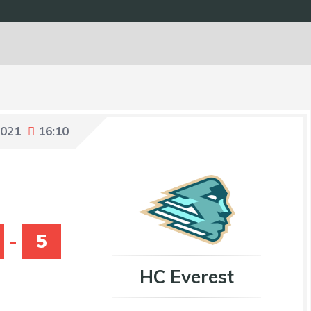
2021
16:10
-
5
HC Everest