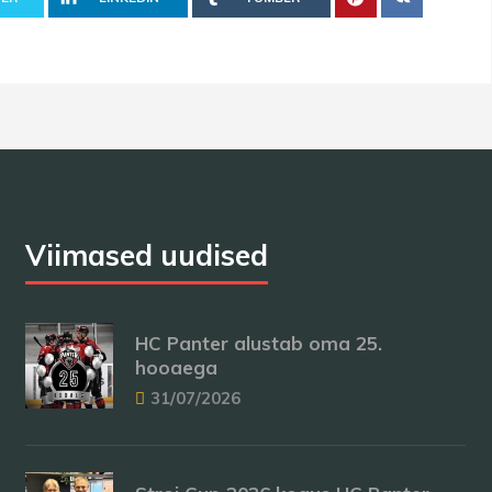
Viimased uudised
HC Panter alustab oma 25.
hooaega
31/07/2026