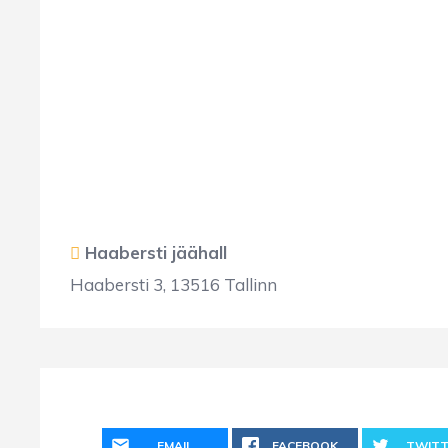
Haabersti jäähall
Haabersti 3, 13516 Tallinn
EMAIL
FACEBOOK
TWITT