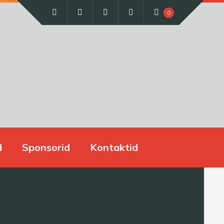
0
d
Sponsorid
Kontaktid