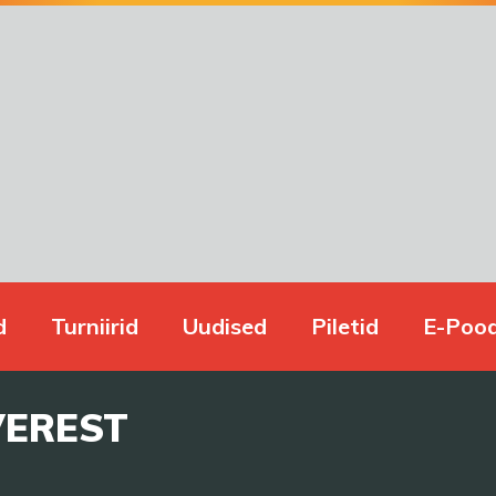
d
Turniirid
Uudised
Piletid
E-Poo
VEREST