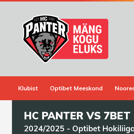
Klubist
Optibet Meeskond
Noore
HC PANTER VS 7BET
2024/2025
-
Optibet Hokiliig