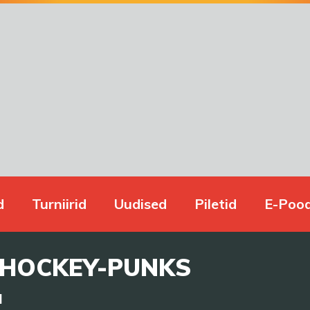
d
Turniirid
Uudised
Piletid
E-Poo
 HOCKEY-PUNKS
a