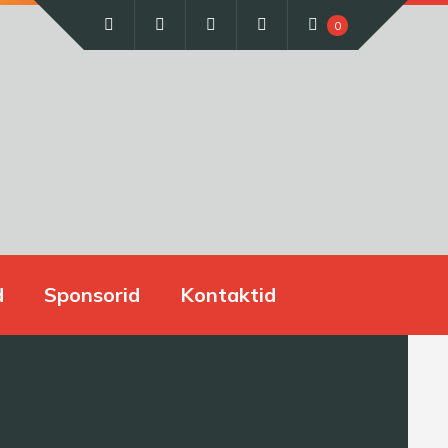
0
d
Sponsorid
Kontaktid