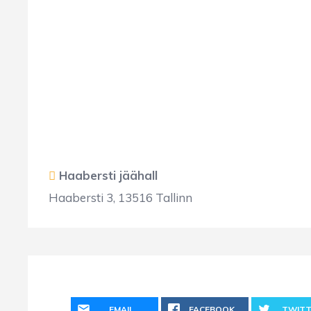
Haabersti jäähall
Haabersti 3, 13516 Tallinn
EMAIL
FACEBOOK
TWITT