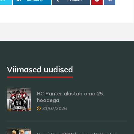
Viimased uudised
HC Panter alustab oma 25.
hooaega
31/07/2026