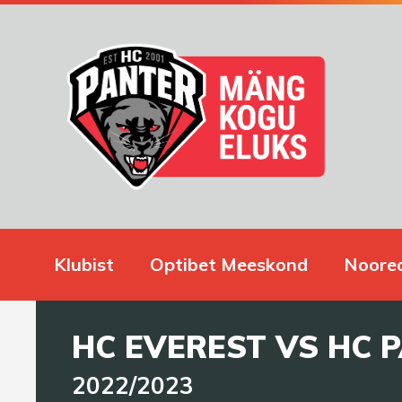
Klubist
Optibet Meeskond
Noore
HC EVEREST VS HC 
2022/2023