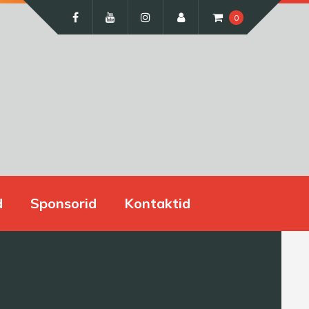
0
d
Sponsorid
Kontaktid