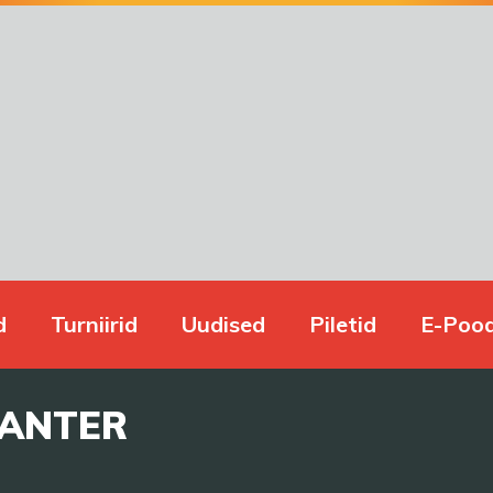
d
Turniirid
Uudised
Piletid
E-Poo
PANTER